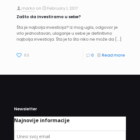
marko
on
February 1, 2017
Zašto da investiramo u sebe?
Šta je najbolja investicija? Iz mog ugla, odgovor je
vrlo jednostavan, ulaganje u sebe je definitivno
najbolja investicija. Šta je to što niko ne može da
[…]
63
0
Read more
Newsletter