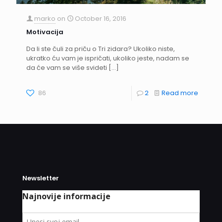
marko
on
October 16, 2016
Motivacija
Da li ste čuli za priču o Tri zidara? Ukoliko niste,
ukratko ću vam je ispričati, ukoliko jeste, nadam se
da će vam se više svideti
[…]
86
2
Read more
Newsletter