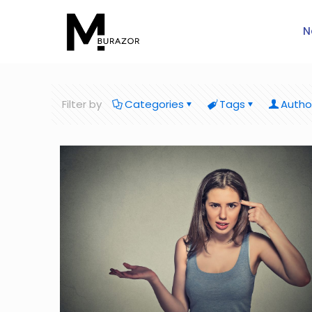
N
Filter by
Categories
Tags
Autho