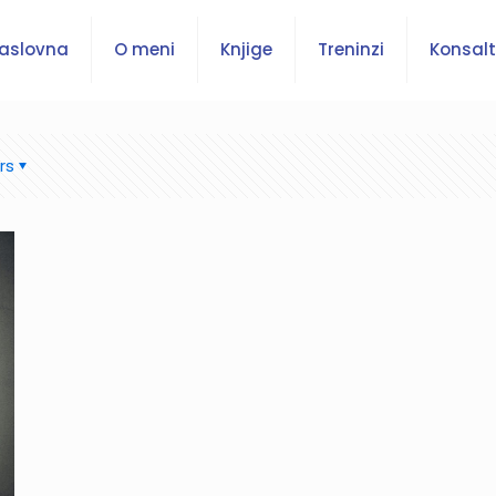
aslovna
O meni
Knjige
Treninzi
Konsalt
rs