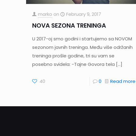
marko
on
February 9, 2017
NOVA SEZONA TRENINGA
U 2017-oj smo godini i startujemo sa NOVOM
sezonom javnih treninga. Među više održanih
treninga prošle godine, tri su vam se
posebno svidela: -Tajne Govora tela
[…]
40
0
Read more