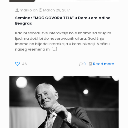
marko
on
March 29, 2017
Seminar ”MOĆ GOVORA TELA” u Domu omladine
Beograd
Kad bi sabrali sve interakcije koje imamo sa drugim
ljudima došli bi do neverovatnih cifara. Godišnje
imamo na hiljade interakcija u komunikaciji. Većinu
našeg vremena mi
[…]
46
0
Read more