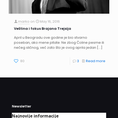
marko
on
May 16, 2016
Veština i fokus Brajana Trejsija
April u Beogradu ove godine je bio stvarno
poseban, ako mene pitate. Ne zbog Čoline pesme ili
nečeg sličnog, već zato što je ovog aprila jedan
[…]
80
3
Read more
Newsletter