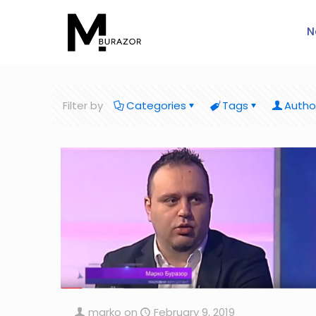
N
Filter by
Categories
Tags
Autho
marko
on
February 9, 2019