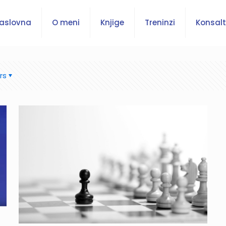
aslovna
O meni
Knjige
Treninzi
Konsalt
rs