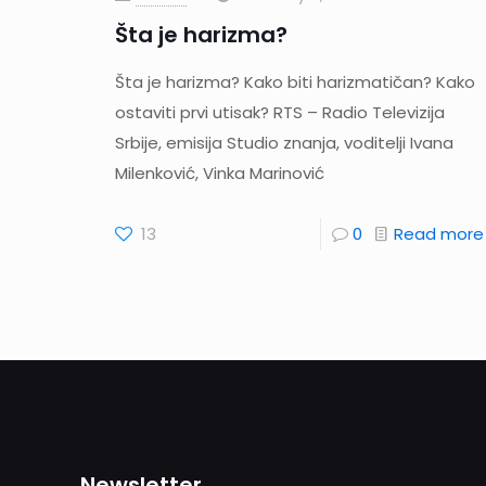
Šta je harizma?
Šta je harizma? Kako biti harizmatičan? Kako
ostaviti prvi utisak? RTS – Radio Televizija
Srbije, emisija Studio znanja, voditelji Ivana
Milenković, Vinka Marinović
13
0
Read more
Newsletter