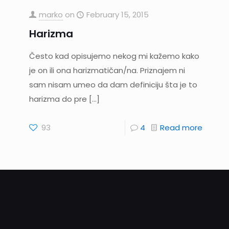
marko
on
February 15, 2015
Harizma
Često kad opisujemo nekog mi kažemo kako
je on ili ona harizmatičan/na. Priznajem ni
sam nisam umeo da dam definiciju šta je to
harizma do pre
[…]
93
4
Read more