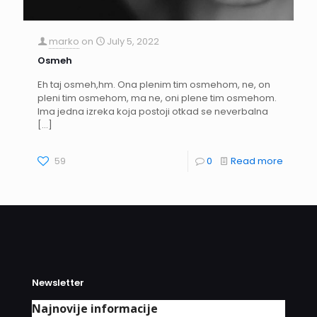
marko
on
July 5, 2022
Osmeh
Eh taj osmeh,hm. Ona plenim tim osmehom, ne, on
pleni tim osmehom, ma ne, oni plene tim osmehom.
Ima jedna izreka koja postoji otkad se neverbalna
[…]
59
0
Read more
Newsletter