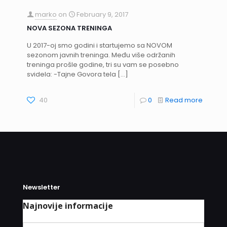
marko
on
February 9, 2017
NOVA SEZONA TRENINGA
U 2017-oj smo godini i startujemo sa NOVOM
sezonom javnih treninga. Među više održanih
treninga prošle godine, tri su vam se posebno
svidela: -Tajne Govora tela
[…]
40
0
Read more
Newsletter