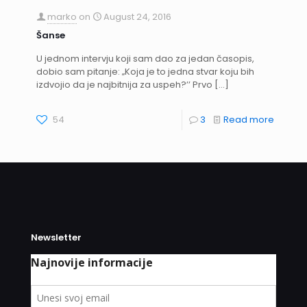
marko
on
August 24, 2016
Šanse
U jednom intervju koji sam dao za jedan časopis,
dobio sam pitanje: ‚‚Koja je to jedna stvar koju bih
izdvojio da je najbitnija za uspeh?’’ Prvo
[…]
54
3
Read more
Newsletter