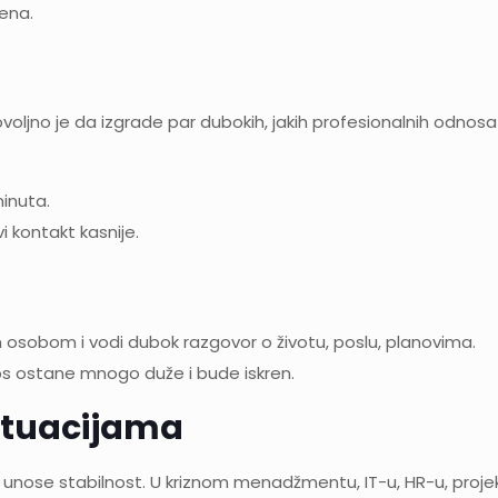
ena.
oljno je da izgrade par dubokih, jakih profesionalnih odnosa 
minuta.
 kontakt kasnije.
nom osobom i vodi dubok razgovor o životu, poslu, planovima.
s ostane mnogo duže i bude iskren.
situacijama
i unose stabilnost. U kriznom menadžmentu, IT-u, HR-u, proje