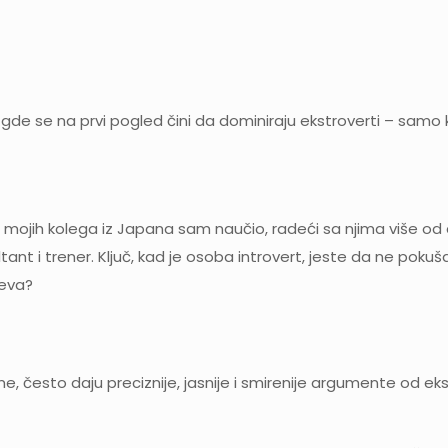
 gde se na prvi pogled čini da dominiraju ekstroverti – samo 
ojih kolega iz Japana sam naučio, radeći sa njima više od de
ultant i trener. Ključ, kad je osoba introvert, jeste da ne p
meva?
me, često daju preciznije, jasnije i smirenije argumente od eks