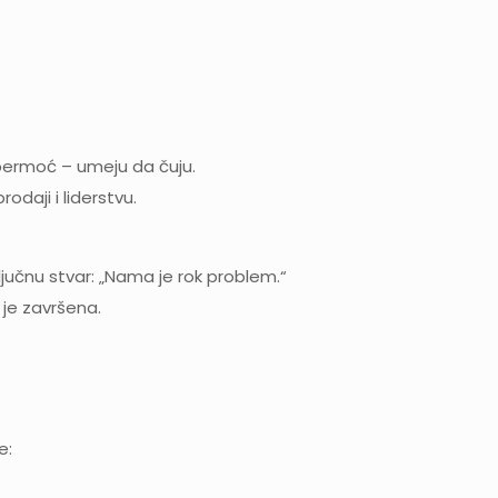
upermoć – umeju da čuju.
odaji i liderstvu.
jučnu stvar: „Nama je rok problem.“
a je završena.
e: