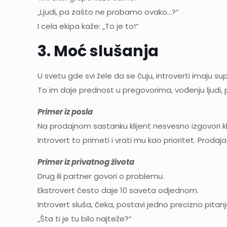
„Ljudi, pa zašto ne probamo ovako…?“
I cela ekipa kaže: „To je to!“
3. Moć slušanja
U svetu gde svi žele da se čuju, introverti imaju s
To im daje prednost u pregovorima, vođenju ljudi, pr
Primer iz posla
Na prodajnom sastanku klijent nesvesno izgovori kl
Introvert to primeti i vrati mu kao prioritet. Prodaj
Primer iz privatnog života
Drug ili partner govori o problemu.
Ekstrovert često daje 10 saveta odjednom.
Introvert sluša, čeka, postavi jedno precizno pitanj
„Šta ti je tu bilo najteže?“