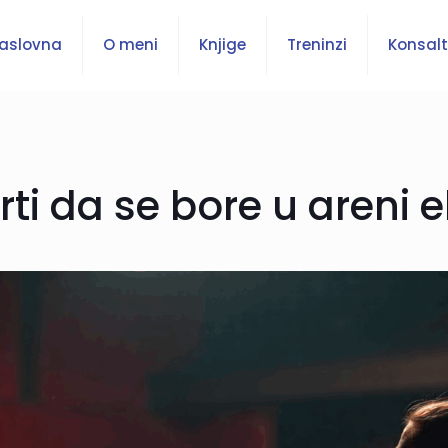
aslovna
O meni
Knjige
Treninzi
Konsalt
rti da se bore u areni 