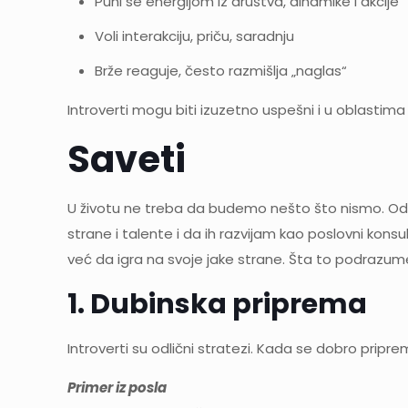
Puni se energijom iz društva, dinamike i akcije
Voli interakciju, priču, saradnju
Brže reaguje, često razmišlja „naglas“
Introverti mogu biti izuzetno uspešni i u oblastima
Saveti
U životu ne treba da budemo nešto što nismo. Od m
strane i talente i da ih razvijam kao poslovni kons
već da igra na svoje jake strane. Šta to podrazu
1. Dubinska priprema
Introverti su odlični stratezi. Kada se dobro pripre
Primer iz posla