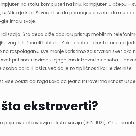
pjuteri na stolu, kompjuteri na krilu, kompjuteri u džepu – 
, suština je ista. Stvoreni su da pomognu čoveku, da mu oboga
gije imaju svoje.
jalizacija. Što deca brže dobijaju pristup mobilnim telefoni
 njihovog telefona ili tableta. Kako osoba odrasta, ona na jed
 na raspolaganju sve manje koristimo za stvaran svet oko nas
svet pritisne, ulazimo u njega kao introvertna osoba – povučen
soba bolja ili lošija, već da je to tip ličnosti koji je definiše.
st više polazi od toga kako da jedna introvertna ličnost usp
a šta ekstroverti?
 pojmove introverzija i ekstroverzija (1912, 1921). On je smat