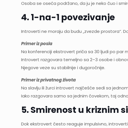
Osoba se oseća podržano, da ju je neko čuo i smir
4. 1-na-1 povezivanje
Introverti ne moraju da budu „zvezde prostora“. Dov
Primer iz posla
Na konferenciji ekstrovert priča sa 30 ljudi po par 
Introvert razgovara temeljno sa 2–3 osobe i obnovi
Njegove veze su stabilnije i dugoročnije.
Primer iz privatnog života
Na slavlju ili žurci introvert najčešće sedi sa jed
Iako razgovara samo sa jednim čovekom, taj odno
5. Smirenost u kriznim 
Dok ekstrovert često reaguje impulsivno, introvert