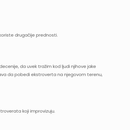
koriste drugačije prednosti.
cenije, da uvek tražim kod ljudi njihove jake
okušava da pobedi ekstroverta na njegovom terenu,
troverata koji improvizuju.