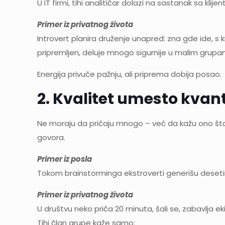
U IT firmi, tihi analitičar dolazi na sastanak sa kl
Primer iz privatnog života
Introvert planira druženje unapred: zna gde ide, s k
pripremljen, deluje mnogo sigurnije u malim grupa
Energija privuče pažnju, ali priprema dobija posao.
2. Kvalitet umesto kvan
Ne moraju da pričaju mnogo – već da kažu ono što
govora.
Primer iz posla
Tokom brainstorminga ekstroverti generišu desetine
Primer iz privatnog života
U društvu neko priča 20 minuta, šali se, zabavlja ek
Tihi član grupe kaže samo: