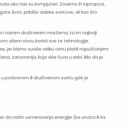
svuda oko nas su kompjuteri. Zovemo ih laptopovi,
te život, približe daleke svetove, ali kao što
ma i raznim društvenim mrežama, to im najbolji
nom višem nivou koristi sve te tehnologije.
, jer bismo suviše veliku cenu platili napuštanjem
a, zatvorenija, koja više čuva u sebi. Bilo da je
e u poslovnom ili društvenom svetu gde je
rao da način usmeravanja energije (ka unutra ili ka