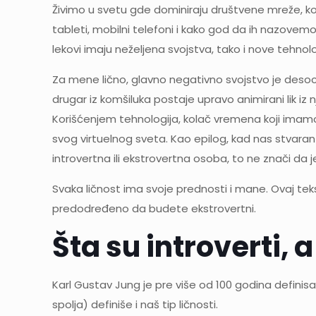
Živimo u svetu gde dominiraju društvene mreže, kom
tableti, mobilni telefoni i kako god da ih nazovemo
lekovi imaju neželjena svojstva, tako i nove tehnolo
Za mene lično, glavno negativno svojstvo je desoci
drugar iz komšiluka postaje upravo animirani lik iz
Korišćenjem tehnologija, kolač vremena koji imamo
svog virtuelnog sveta. Kao epilog, kad nas stvaran 
introvertna ili ekstrovertna osoba, to ne znači da je o
Svaka ličnost ima svoje prednosti i mane. Ovaj tek
predodređeno da budete ekstrovertni.
Šta su introverti, 
Karl Gustav Jung je pre više od 100 godina definisao
spolja) definiše i naš tip ličnosti.