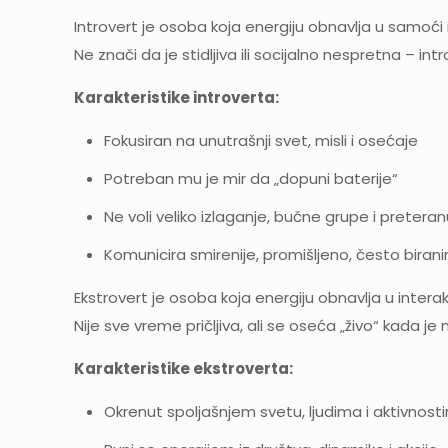
Introvert je osoba koja energiju obnavlja u samoći i
Ne znači da je stidljiva ili socijalno nespretna – int
Karakteristike introverta:
Fokusiran na unutrašnji svet, misli i osećaje
Potreban mu je mir da „dopuni baterije“
Ne voli veliko izlaganje, bučne grupe i preteran
Komunicira smirenije, promišljeno, često biran
Ekstrovert je osoba koja energiju obnavlja u interak
Nije sve vreme pričljiva, ali se oseća „živo“ kada j
Karakteristike ekstroverta:
Okrenut spoljašnjem svetu, ljudima i aktivnost