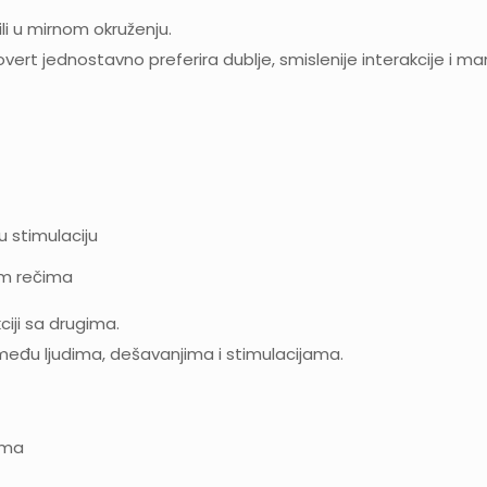
li u mirnom okruženju.
rovert jednostavno preferira dublje, smislenije interakcije i ma
u stimulaciju
im rečima
ciji sa drugima.
e među ljudima, dešavanjima i stimulacijama.
ima