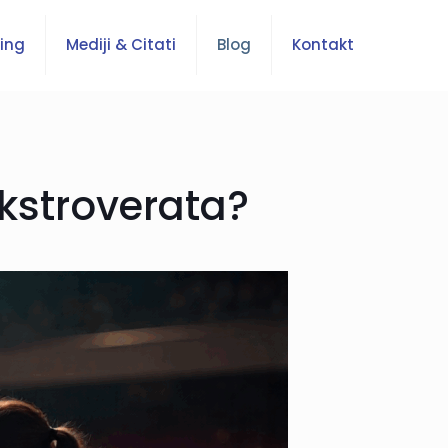
ing
Mediji & Citati
Blog
Kontakt
ekstroverata?