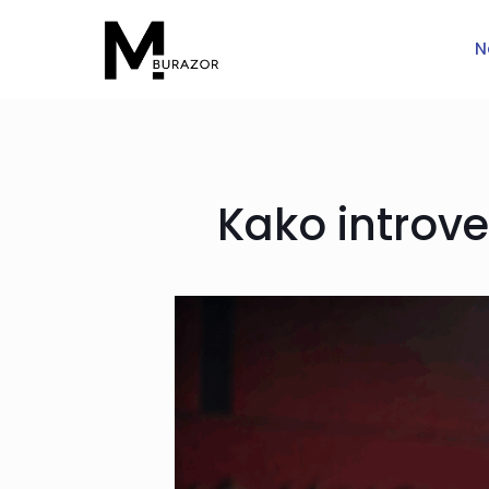
N
Kako introve