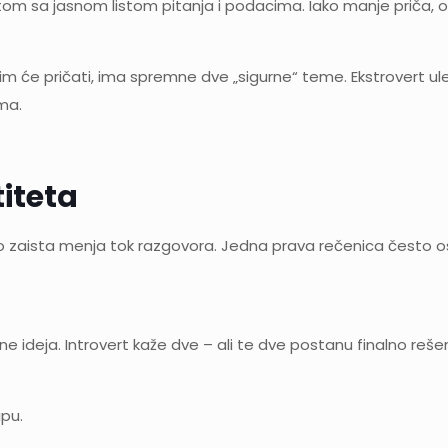
ijentom sa jasnom listom pitanja i podacima. Iako manje priča, 
im će pričati, ima spremne dve „sigurne“ teme. Ekstrovert uleti
ma.
titeta
 zaista menja tok razgovora. Jedna prava rečenica često os
 ideja. Introvert kaže dve – ali te dve postanu finalno rešen
ipu.