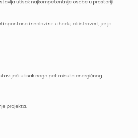
ostavlja utisak najkompetentnije osobe u prostoriji.
 spontano i snalazi se u hodu, ali introvert, jer je
tavi jači utisak nego pet minuta energičnog
je projekta.