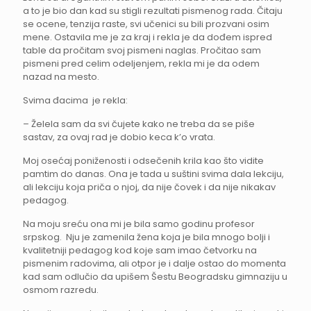
a to je bio dan kad su stigli rezultati pismenog rada. Čitaju
se ocene, tenzija raste, svi učenici su bili prozvani osim
mene. Ostavila me je za kraj i rekla je da dođem ispred
table da pročitam svoj pismeni naglas. Pročitao sam
pismeni pred celim odeljenjem, rekla mi je da odem
nazad na mesto.
Svima đacima je rekla:
– Želela sam da svi čujete kako ne treba da se piše
sastav, za ovaj rad je dobio keca k’o vrata.
Moj osećaj poniženosti i odsečenih krila kao što vidite
pamtim do danas. Ona je tada u suštini svima dala lekciju,
ali lekciju koja priča o njoj, da nije čovek i da nije nikakav
pedagog.
Na moju sreću ona mi je bila samo godinu profesor
srpskog. Nju je zamenila žena koja je bila mnogo bolji i
kvalitetniji pedagog kod koje sam imao četvorku na
pismenim radovima, ali otpor je i dalje ostao do momenta
kad sam odlučio da upišem Šestu Beogradsku gimnaziju u
osmom razredu.