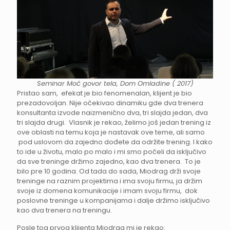
Seminar Moć govor tela, Dom Omladine ( 2017)
Pristao sam, efekat je bio fenomenalan, klijent je bio
prezadovoljan. Nije očekivao dinamiku gde dva trenera
konsultanta izvode naizmenično dva, tri slajda jedan, dva
tri slajda drugi. Vlasnik je rekao, želimo još jedan trening iz
ove oblasti na temu koja je nastavak ove teme, ali samo
pod uslovom da zajedno dođete da održite trening. I kako
to ide u životu, malo po malo i mi smo počeli da isključivo
da sve treninge držimo zajedno, kao dva trenera. To je
bilo pre 10 godina. Od tada do sada, Miodrag drži svoje
treninge na raznim projektima i ima svoju firmu, ja držim
svoje iz domena komunikacije i imam svoju firmu, dok
poslovne treninge u kompanijama i dalje držimo isključivo
kao dva trenera na treningu.
Posle tog prvog klijenta Miodrag mi je rekao: