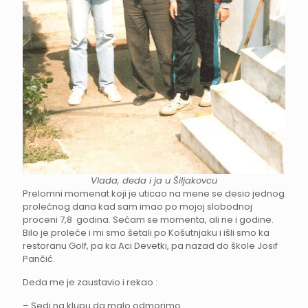
Vlada, deda i ja u Šiljakovcu
Prelomni momenat koji je uticao na mene se desio jednog
prolećnog dana kad sam imao po mojoj slobodnoj
proceni 7,8 godina. Sećam se momenta, ali ne i godine.
Bilo je proleće i mi smo šetali po Košutnjaku i išli smo ka
restoranu Golf, pa ka Aci Devetki, pa nazad do škole Josif
Pančić.
Deda me je zaustavio i rekao :
– Sedi na klupu da malo odmorimo