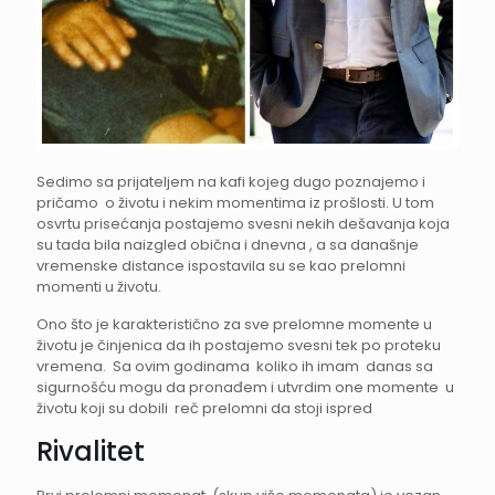
Sedimo sa prijateljem na kafi kojeg dugo poznajemo i
pričamo o životu i nekim momentima iz prošlosti. U tom
osvrtu prisećanja postajemo svesni nekih dešavanja koja
su tada bila naizgled obična i dnevna , a sa današnje
vremenske distance ispostavila su se kao prelomni
momenti u životu.
Ono što je karakteristično za sve prelomne momente u
životu je činjenica da ih postajemo svesni tek po proteku
vremena. Sa ovim godinama koliko ih imam danas sa
sigurnošću mogu da pronađem i utvrdim one momente u
životu koji su dobili reč prelomni da stoji ispred
Rivalitet