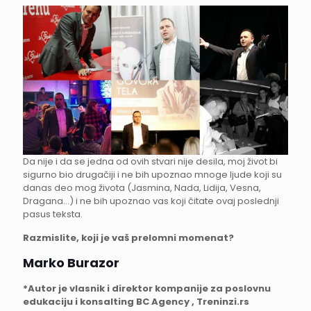
Da nije i da se jedna od ovih stvari nije desila, moj život bi
sigurno bio drugačiji i ne bih upoznao mnoge ljude koji su
danas deo mog života (Jasmina, Nada, Lidija, Vesna,
Dragana…) i ne bih upoznao vas koji čitate ovaj poslednji
pasus teksta.
Razmislite, koji je vaš prelomni momenat?
Marko Burazor
*Autor je vlasnik i direktor kompanije za poslovnu
edukaciju i konsalting BC Agency , Treninzi.rs