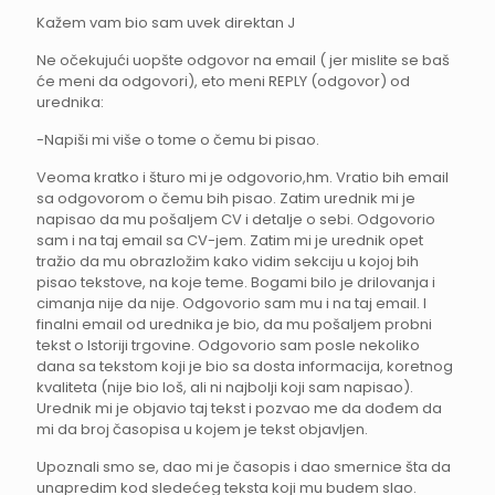
Kažem vam bio sam uvek direktan J
Ne očekujući uopšte odgovor na email ( jer mislite se baš
će meni da odgovori), eto meni REPLY (odgovor) od
urednika:
-Napiši mi više o tome o čemu bi pisao.
Veoma kratko i šturo mi je odgovorio,hm. Vratio bih email
sa odgovorom o čemu bih pisao. Zatim urednik mi je
napisao da mu pošaljem CV i detalje o sebi. Odgovorio
sam i na taj email sa CV-jem. Zatim mi je urednik opet
tražio da mu obrazložim kako vidim sekciju u kojoj bih
pisao tekstove, na koje teme. Bogami bilo je drilovanja i
cimanja nije da nije. Odgovorio sam mu i na taj email. I
finalni email od urednika je bio, da mu pošaljem probni
tekst o Istoriji trgovine. Odgovorio sam posle nekoliko
dana sa tekstom koji je bio sa dosta informacija, koretnog
kvaliteta (nije bio loš, ali ni najbolji koji sam napisao).
Urednik mi je objavio taj tekst i pozvao me da dođem da
mi da broj časopisa u kojem je tekst objavljen.
Upoznali smo se, dao mi je časopis i dao smernice šta da
unapredim kod sledećeg teksta koji mu budem slao.