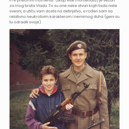
Prvi prelomni momenat (skup više momenata) je vezan
za mog brata Vladu. To su one neke stvari kojih tada niste
svesni, a utiču vam dosta na detinjstvo, a rođen sam sa
relativno neukrotivim karakterom i nemirnog duha (geni su
tu odradili svoje).