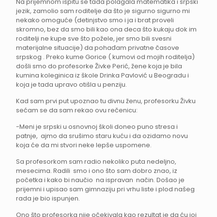
Na prijemnom ispitu se tada polagala matematika i srpski
jezik, zamolio sam roditelje da što je sigurno sigurno mi
nekako omoguće (detinjstvo smo i ja i brat proveli
skromno, bez da smo bili kao ona deca što kukaju dok im
roditelji ne kupe sve što požele, jer smo bili svesni
materijalne situacije) da pohađam privatne časove
srpskog . Preko kume Gorice ( kumovi od mojih roditelja)
došli smo do profesorke Živke Perić, žene koja je bila
kumina koleginica iz škole Drinka Pavlović u Beogradu i
koja je tada upravo otišla u penziju.
Kad sam prvi put upoznao tu divnu ženu, profesorku Živku
sećam se da sam rekao ovu rečenicu:
-Meni je srpski u osnovnoj školi doneo puno stresa i
patnje, ajmo da srušimo staru kuću i da ozidamo novu
koja će da mi stvori neke lepše uspomene.
Sa profesorkom sam radio nekoliko puta nedeljno,
mesecima. Radili smo i ono što sam dobro znao, iz
početka i kako bi naučio na ispravan način. Došao je
prijemni i upisao sam gimnaziju pri vrhu liste i plod našeg
rada je bio ispunjen.
Ono što profesorka nije očekivala kao rezultat je da ću joj