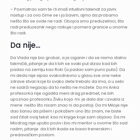
– Posmatrao sam te i ti imaš intuitivni talenat za javni
nastup i za ovo čime se i ja bavim, ajmo da probamo
nešto što se ovde ne radi. Obojca smo preduzetnici, šta
radi preduzeznik nego rizikuje i pomera granice u onome
što radi.
Da nije…
Da Vlada nije bio grobar, a ja ciganin i da se nismo stalno
takmičili, pitanje je da li bih se svaki put dizao kad bih
padao na zemlju kao Roki (a padao sam puno puta). Da
mi deda nije sipao svakodnevno u glavu sve one neke
zdrave stvari koje bi svako dete trebalo da ima, a u sebi
ne sadrži negaciju da to nešto ne možete. Da mi Anka
profesorka nije ogadila meni drag predmet, ne bih
upoznao profesorku Živku koja mi je dala dar i izvukla iz
mene nešto što nisam znao ni da postoji. Da mi Miloje nije
dao šansu da pišem i pokažem ono što znam, ne biste
sad čitali ovaj tekst kao ni knjige koje sam objavio. Da mi
Miodrag nije uputio poziv i bio mi mentor u ovome što sad
radim, pitanje da li bih ikada se bavio trenerskim i
predavačkim poslom.