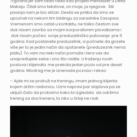
Trgovina jer sam tada radio kao projekt menadžer u Delta
Maksiju. Čitali smo tekstove, on moje, ja njegove. Stil
pisanja nam je bio sličan. Desila se prilika da smo se
upoznali na nekom tim bildingu za saradnike časopisa.
Vremenom smo ostali u kontaktu, ne toliko čestom sve
dok nisam završio sa mojim korporativnim plovidbama i
dok nisam počeo svoje preduzetničko putovanje pre 11
godina. Kad postanete preduzetnik, vi počnete da grizete
više jer to je jedini način da opstanete (preduzeznik nema
platu). To vam na neki način pomaže i tera vas da
unapređujete sebe i ono što radite. U traženju novih
poslova i klijenata me prekida jedan poziv od pre deset
godina. Miodrag me je iznenada pozvao i rekao:
– Ajde mi se pridruži na treningu, imam jednog klijenta
kojem držim radionicu. Uzmi napravi par slajdova pa se
uključi čisto da probamo kako bi izgledalo da održimo
trening sa dva trenera, to niko u Srbiji ne radi.