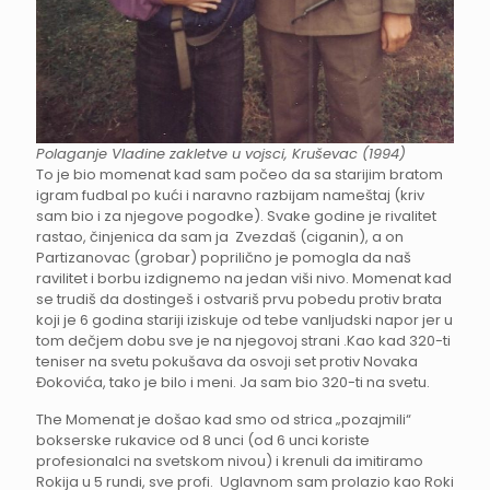
Polaganje Vladine zakletve u vojsci, Kruševac (1994)
To je bio momenat kad sam počeo da sa starijim bratom
igram fudbal po kući i naravno razbijam nameštaj (kriv
sam bio i za njegove pogodke). Svake godine je rivalitet
rastao, činjenica da sam ja Zvezdaš (ciganin), a on
Partizanovac (grobar) poprilično je pomogla da naš
ravilitet i borbu izdignemo na jedan viši nivo. Momenat kad
se trudiš da dostingeš i ostvariš prvu pobedu protiv brata
koji je 6 godina stariji iziskuje od tebe vanljudski napor jer u
tom dečjem dobu sve je na njegovoj strani .Kao kad 320-ti
teniser na svetu pokušava da osvoji set protiv Novaka
Đokovića, tako je bilo i meni. Ja sam bio 320-ti na svetu.
The Momenat je došao kad smo od strica „pozajmili“
bokserske rukavice od 8 unci (od 6 unci koriste
profesionalci na svetskom nivou) i krenuli da imitiramo
Rokija u 5 rundi, sve profi. Uglavnom sam prolazio kao Roki