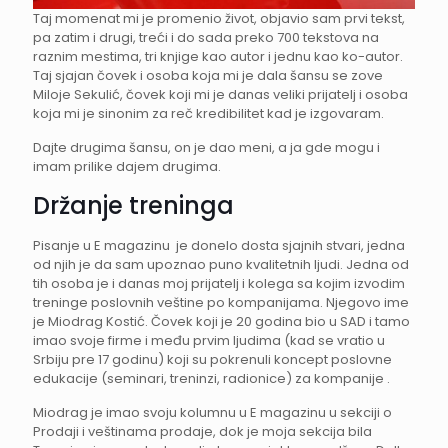
Taj momenat mi je promenio život, objavio sam prvi tekst,
pa zatim i drugi, treći i do sada preko 700 tekstova na
raznim mestima, tri knjige kao autor i jednu kao ko-autor.
Taj sjajan čovek i osoba koja mi je dala šansu se zove
Miloje Sekulić, čovek koji mi je danas veliki prijatelj i osoba
koja mi je sinonim za reč kredibilitet kad je izgovaram.
Dajte drugima šansu, on je dao meni, a ja gde mogu i
imam prilike dajem drugima.
Držanje treninga
Pisanje u E magazinu je donelo dosta sjajnih stvari, jedna
od njih je da sam upoznao puno kvalitetnih ljudi. Jedna od
tih osoba je i danas moj prijatelj i kolega sa kojim izvodim
treninge poslovnih veštine po kompanijama. Njegovo ime
je Miodrag Kostić. Čovek koji je 20 godina bio u SAD i tamo
imao svoje firme i među prvim ljudima (kad se vratio u
Srbiju pre 17 godinu) koji su pokrenuli koncept poslovne
edukacije (seminari, treninzi, radionice) za kompanije .
Miodrag je imao svoju kolumnu u E magazinu u sekciji o
Prodaji i veštinama prodaje, dok je moja sekcija bila