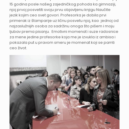
15 godina posle našeg zajedničkog pohoda ka gimnaziji,
njoj prvoj posvetiti svoju prvu objavljenu knjigu Naučite
jezik kojim ceo svet govori. Profesorka je dobila prvi
primerak iz štamparije uz ličnu posvetu njoj, kao jednoj od
najzaslužnijih osoba za sadržinu onoga što pišem i moju
ljubav prema pisanju. Emotivni momenat i suze radosnice
za mene jedine profesorke koja me je izvukla iz ambisa i
pokazala put u pravom smeru je momenat koji se pamti
ceo život.