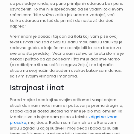
do poslednje runde, sa puno primljenih udaraca bez puno
uzvraćenih. To me nije sprečavalo da se vodim Rokijevom
rečenicom: ‘Nije važno koliko jak udarac zadaješ, već
koliko udaraca možeš da primiš i da nastaviš da ideš
napred.’
Vremenom je došao i taj dan da Roki koji vam piše ovaj
tekst uzvrati i najzad osvoji tu jednu malu bitku u ratu koji je
redovno gubio, a koja će mu kasnije biti ta iskra borbe za
sve ono što predstoji. Večno sam zahvalan bratu što me je
nekad i puštao da ga pobedim i što mi je dao ime Marko
(a roditeljima što su uslišili njegovu želju) i na taj način
uticao na svoj način da budem ovakav kakav sam danas,
sa svim svojim vrlinama i manama.
Istrajnost i inat
Pored majke i oca koji su svojim pričama i vaspitanjem
uticali da imam neke manire i poštovanje prema drugima,
osoba koja je dosta uticala na mene je bio moj omiljeni lik
iz detinjstva o kojem sam pisao u tekstu
Izdigni se iznad
proseka,
moj deda. Rođen sam formalno na Banovom
Brdu u zgradi u kojoj su živeli i moji deda i baba, tu su bili
iznad naši kumovi, a mi smo bili u iznajmljenom stanu koji