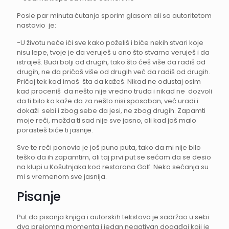
Posle par minuta ćutanja sporim glasom ali sa autoritetom
nastavio je:
-U životu neće ići sve kako poželiš i biće nekih stvari koje
nisu lepe, tvoje je da veruješ u ono što stvarno veruješ i da
istraješ. Budi bolji od drugih, tako što ćeš više da radiš od
drugih, ne da pričaš više od drugih već da radiš od drugih.
Pričaj tek kad imaš šta da kažeš. Nikad ne odustaj osim
kad proceniš da nešto nije vredno truda i nikad ne dozvoli
da ti bilo ko kaže da za nešto nisi sposoban, već uradi i
dokaži sebi i zbog sebe da jesi, ne zbog drugih. Zapamti
moje reči, možda ti sad nije sve jasno, ali kad još malo
porasteš biće ti jasnije.
Sve te reči ponovio je još puno puta, tako da mi nije bilo
teško da ih zapamtim, ali taj prvi put se sećam da se desio
na klupi u Košutnjaka kod restorana Golf. Neka sećanja su
mi s vremenom sve jasnija.
Pisanje
Put do pisanja knjiga i autorskih tekstova je sadržao u sebi
dva prelomna momenta i jedan negativan događaj koji je