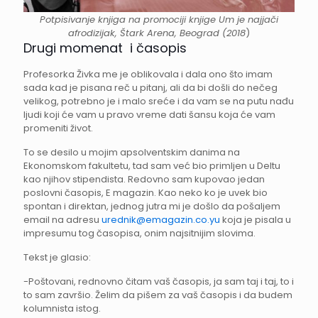
Potpisivanje knjiga na promociji knjige Um je najjači
afrodizijak, Štark Arena, Beograd (2018
)
Drugi momenat i časopis
Profesorka Živka me je oblikovala i dala ono što imam
sada kad je pisana reč u pitanj, ali da bi došli do nečeg
velikog, potrebno je i malo sreće i da vam se na putu nađu
ljudi koji će vam u pravo vreme dati šansu koja će vam
promeniti život.
To se desilo u mojim apsolventskim danima na
Ekonomskom fakultetu, tad sam već bio primljen u Deltu
kao njihov stipendista. Redovno sam kupovao jedan
poslovni časopis, E magazin. Kao neko ko je uvek bio
spontan i direktan, jednog jutra mi je došlo da pošaljem
email na adresu
urednik@emagazin.co.yu
koja je pisala u
impresumu tog časopisa, onim najsitnijim slovima.
Tekst je glasio:
-Poštovani, rednovno čitam vaš časopis, ja sam taj i taj, to i
to sam završio. Želim da pišem za vaš časopis i da budem
kolumnista istog.