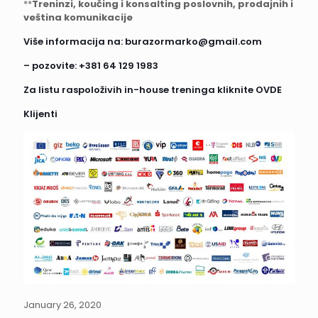
**
Treninzi, koučing i konsalting poslovnih, prodajnih i
veština komunikacije
Više informacija na:
burazormarko@gmail.com
– pozovite:
+381 64 129 1983
Za listu raspoloživih in-house treninga kliknite
OVDE
Klijenti
January 26, 2020