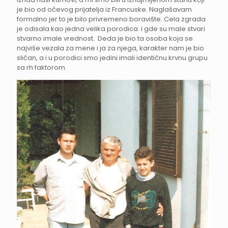
je bio od očevog prijatelja iz Francuske. Naglašavam
formalno jer to je bilo privremeno boravište. Cela zgrada
je odisala kao jedna velika porodica i gde su male stvari
stvarno imale vrednost. Deda je bio ta osoba koja se
najviše vezala za mene i ja za njega, karakter nam je bio
sličan, a i u porodici smo jedini imali identičnu krvnu grupu
sa rh faktorom.