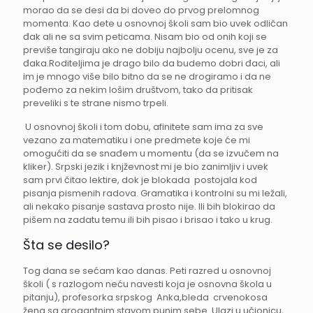
morao da se desi da bi doveo do prvog prelomnog
momenta. Kao dete u osnovnoj školi sam bio uvek odličan
đak ali ne sa svim peticama. Nisam bio od onih koji se
previše tangiraju ako ne dobiju najbolju ocenu, sve je za
đaka.Roditeljima je drago bilo da budemo dobri đaci, ali
im je mnogo više bilo bitno da se ne drogiramo i da ne
pođemo za nekim lošim društvom, tako da pritisak
preveliki s te strane nismo trpeli.
U osnovnoj školi i tom dobu, afinitete sam ima za sve
vezano za matematiku i one predmete koje će mi
omogućiti da se snađem u momentu (da se izvučem na
kliker). Srpski jezik i knjževnost mi je bio zanimljiv i uvek
sam prvi čitao lektire, dok je blokada postojala kod
pisanja pismenih radova. Gramatika i kontrolni su mi ležali,
ali nekako pisanje sastava prosto nije. Ili bih blokirao da
pišem na zadatu temu ili bih pisao i brisao i tako u krug.
Šta se desilo?
Tog dana se sećam kao danas. Peti razred u osnovnoj
školi ( s razlogom neću navesti koja je osnovna škola u
pitanju), profesorka srpskog Anka,bleda crvenokosa
žena sa arogantnim stavom punim sebe. Ulazi u učionicu,