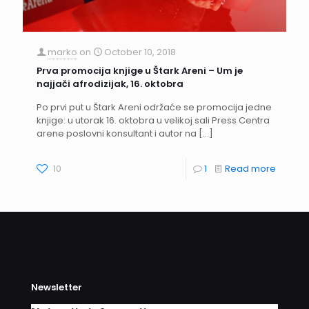
marko
on
October 10, 2018
Prva promocija knjige u Štark Areni – Um je
najjači afrodizijak, 16. oktobra
Po prvi put u Štark Areni održaće se promocija jedne
knjige: u utorak 16. oktobra u velikoj sali Press Centra
arene poslovni konsultant i autor na
[…]
10
1
Read more
Newsletter